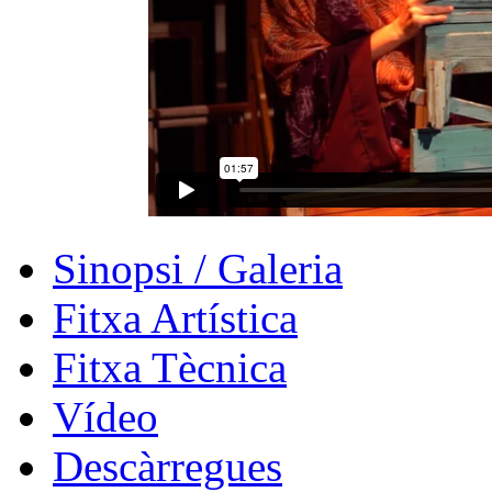
Sinopsi / Galeria
Fitxa Artística
Fitxa Tècnica
Vídeo
Descàrregues