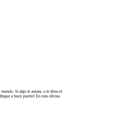
(0034) 649 200 407
engruna@engrunateatre.com
 - 
international@engrunateatre.com
ndo. Si algo te asusta, o te llena el
llegue a buen puerto! En esta oficina